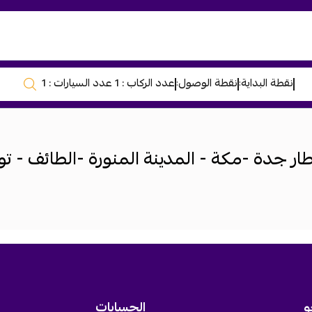
نقطة البداية
نقطة الوصول
عدد الركاب :
1
عدد السيارات :
1
:
:
جدة -مكة - المدينة المنورة -الطائف - تو
و
الحسابات