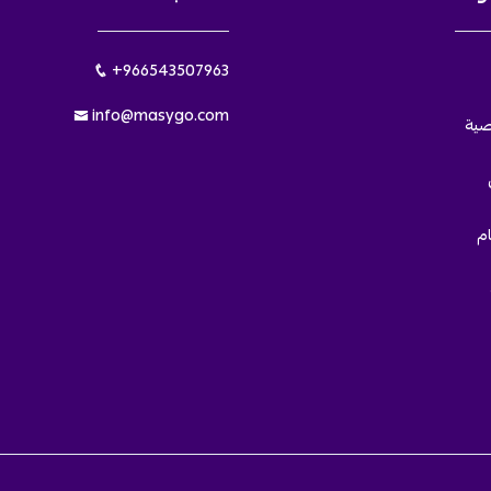
+966543507963
info@masygo.com
صية
م