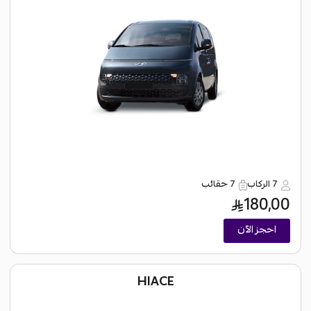
7 الركاب
7 حقائب
180,00
احجز الآن
HIACE