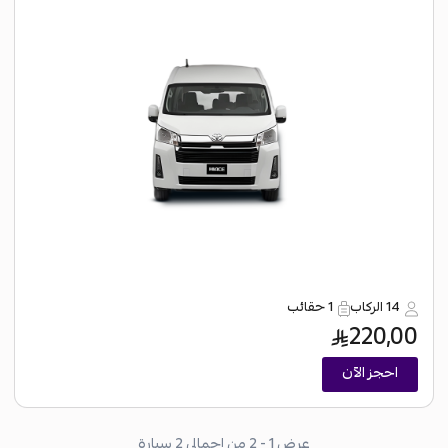
14 الركاب
1 حقائب
220,00
احجز الآن
عرض 1 - 2 من إجمالي 2 سيارة